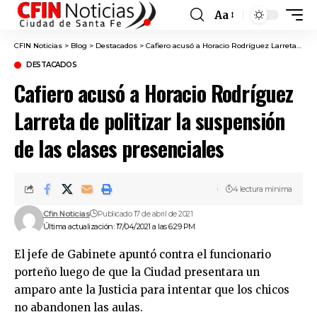
Aa
Font
Resizer
CFIN Noticias
>
Blog
>
Destacados
>
Cafiero acusó a Horacio Rodríguez Larreta de politizar la suspensión de las clases presenciales
DESTACADOS
Cafiero acusó a Horacio Rodríguez
Larreta de politizar la suspensión
de las clases presenciales
4 lectura mínima
Cfin Noticias
Publicado 17 de abril de 2021
Última actualización: 17/04/2021 a las 6:29 PM
El jefe de Gabinete apuntó contra el funcionario
porteño luego de que la Ciudad presentara un
amparo ante la Justicia para intentar que los chicos
no abandonen las aulas.