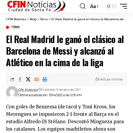
Aa
Font
Resizer
CFIN Noticias
>
Blog
>
Tenis
>
El Real Madrid le ganó el clásico al Barcelona de Messi y alcanzó al Atlético en la cima de la liga
TENIS
El Real Madrid le ganó el clásico al
Barcelona de Messi y alcanzó al
Atlético en la cima de la liga
6 lectura mínima
Cfin Noticias
Publicado 11 de abril de 2021
Última actualización: 11/04/2021 a las 12:10 AM
Con goles de Benzema (de taco) y Toni Kroos, los
Merengues se impusieron 2-1 frente al Barça en el
estadio Alfredo Di Stéfano. Descontó Mingueza para
los catalanes. Los equipos madrileños ahora son