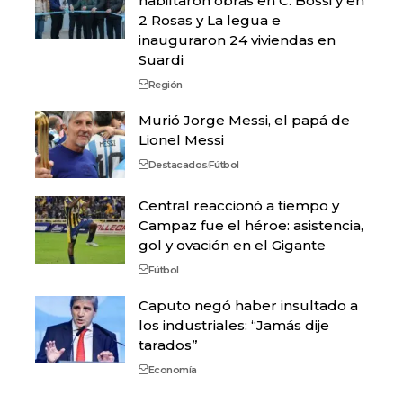
habiltaron obras en C. Bossi y en
2 Rosas y La legua e
inauguraron 24 viviendas en
Suardi
Región
Murió Jorge Messi, el papá de
Lionel Messi
Destacados
Fútbol
Central reaccionó a tiempo y
Campaz fue el héroe: asistencia,
gol y ovación en el Gigante
Fútbol
Caputo negó haber insultado a
los industriales: “Jamás dije
tarados”
Economía