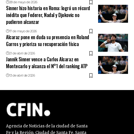
28 de mayo de 2026
Sinner hizo historia en Roma: logró un récord
inédito que Federer, Nadal y Djokovic no
pudieron alcanzar
17 de mayo de 2026
Alcaraz pone en duda su presencia en Roland
Garros y prioriza su recuperación física
21 de abril de 2026
Jannik Sinner vence a Carlos Alcaraz en
Montecarlo y alcanza el N°1 del ranking ATP
13 de abril de 2026
Agencia de Noticias de la ciudad de Santa
Fe y la Región. Ciudad de Santa Fe. Santa