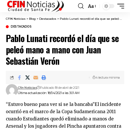
Aa
Font
Resizer
CFIN Noticias
>
Blog
>
Destacados
>
Pablo Lunati recordó el día que se peleó mano a mano con Juan Sebastián Verón
DESTACADOS
Pablo Lunati recordó el día que se
peleó mano a mano con Juan
Sebastián Verón
4 lectura mínima
Cfin Noticias
Publicado 18 de abril de 2021
Última actualización: 18/04/2021 a las 3:01 AM
“Estuvo bueno para ver si se la bancaba”El incidente
ocurrió en el marco de la Copa Sudamericana 2011
cuando Estudiantes quedó eliminado a manos de
Arsenal y los jugadores del Pincha apuntaron contra