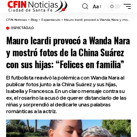
Aa
Font
Resizer
CFIN Noticias
>
Blog
>
Espectáculo
>
Mauro Icardi provocó a Wanda Nara y mostró fotos de la China Suárez con sus hijas: “Felices en familia”
ESPECTÁCULO
Mauro Icardi provocó a Wanda Nara
y mostró fotos de la China Suárez
con sus hijas: “Felices en familia”
El futbolista reavivó la polémica con Wanda Nara al
publicar fotos junto a la China Suárez y sus hijas,
Isabella y Francesca. En un claro mensaje contra su
ex, el rosarino la acusó de querer distanciarlo de las
niñas y sorprendió al dedicarle unas palabras
románticas a la actriz.