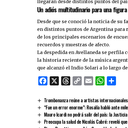
llegarán desde distintos puntos del paí
Un adiós multitudinario para una figura 
Desde que se conoció la noticia de su 
en distintos puntos de Argentina para 
de los principales escenarios de encu
recuerdos y muestras de afecto.
La despedida en Avellaneda se perfila
la historia reciente de la música argent
que alcanzó el Indio Solari a lo largo de
Facebook
X
Threads
Copy
Email
What
Co
Link
Trombonanza reúne a artistas internacionales y
“Fue un error enorme”: Rosalía habló ante mil
Mauro Icardi no podrá salir del país: la Justi
Preocupa la salud de Nicolás Cabré: reveló que