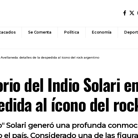
tacados
Se Comenta
Política
Economía
Deport
n Avellaneda: detalles de la despedida al ícono del rock argentino
rio del Indio Solari e
edida al ícono del ro
io" Solari generó una profunda conmoc
 el país. Considerado una de las figur