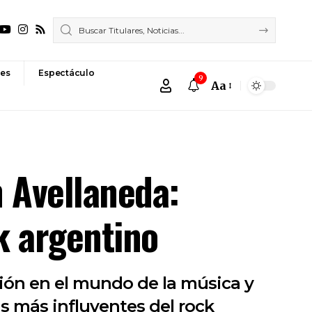
es
Espectáculo
9
Aa
Font
Resizer
n Avellaneda:
ck argentino
ión en el mundo de la música y
as más influyentes del rock