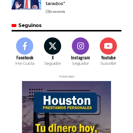
tarados”
Economía
Seguinos
Facebook
X
Instagram
Youtube
Me Gusta
Seguidor
Seguidor
Suscribir
- Publicidad -