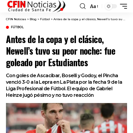
Aa
Font
Resizer
CFIN Noticias
>
Blog
>
Fútbol
>
Antes de la copa y el clásico, Newell’s tuvo su peor noche: fue goleado por Estudiantes
FÚTBOL
Antes de la copa y el clásico,
Newell’s tuvo su peor noche: fue
goleado por Estudiantes
Con goles de Ascacibar, Boselli y Godoy, el Pincha
venció 3-0 a la Lepra en La Plata por la fecha 9 de la
Liga Profesional de Fútbol. El equipo de Gabriel
Heinze jugó pésimo y no tuvo reacción