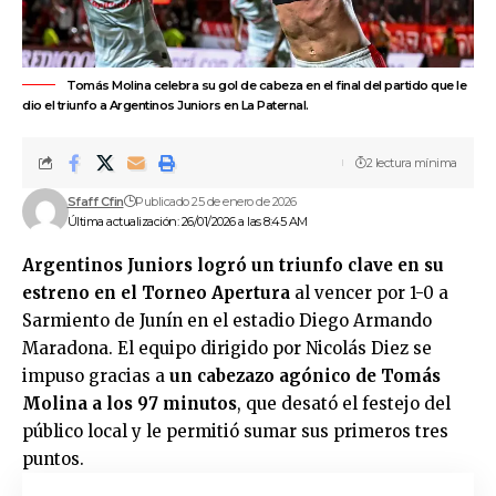
Tomás Molina celebra su gol de cabeza en el final del partido que le
dio el triunfo a Argentinos Juniors en La Paternal.
2 lectura mínima
Sfaff Cfin
Publicado 25 de enero de 2026
Última actualización: 26/01/2026 a las 8:45 AM
Argentinos Juniors
logró un triunfo clave en su
estreno en el
Torneo Apertura
al vencer por 1-0 a
Sarmiento de Junín
en el estadio Diego Armando
Maradona. El equipo dirigido por Nicolás Diez se
impuso gracias a
un cabezazo agónico de Tomás
Molina a los 97 minutos
, que desató el festejo del
público local y le permitió sumar sus primeros tres
puntos.