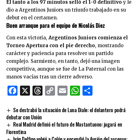
El tanto a los 97 minutos selló el 1-0 definitivo
y le
dio a Argentinos Juniors un triunfo trabajado en su
debut en el certamen.
Buen arranque para el equipo de Nicolás Diez
Con esta victoria,
Argentinos Juniors comienza el
Torneo Apertura con el pie derecho
, mostrando
carácter y paciencia para resolver un partido
complejo. Sarmiento, en tanto, dejó una imagen
competitiva, aunque se fue de La Paternal con las
manos vacías tras un cierre adverso.
Facebook
X
Threads
Copy
Email
WhatsApp
Comparti
Link
Se destrabó la situación de Luna Diale: el delantero podrá
debutar con Unión
Real Madrid definió el futuro de Mastantuono: jugará en
Fiorentina
Iván Delfino volvió a Colón y encendió la ilusión del ascenso: