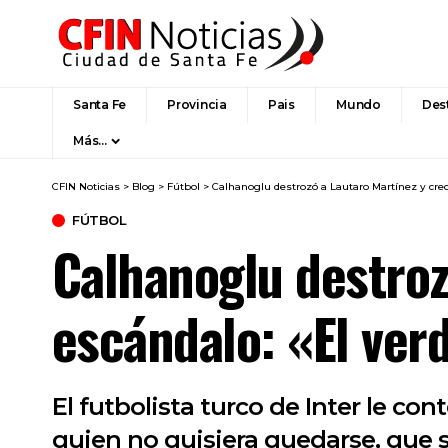
Santa Fe
Provincia
Pais
Mundo
Des
Más…
CFIN Noticias
>
Blog
>
Fútbol
>
Calhanoglu destrozó a Lautaro Martínez y crec
FÚTBOL
Calhanoglu destroz
escándalo: «El ver
El futbolista turco de Inter le co
quien no quisiera quedarse, que s