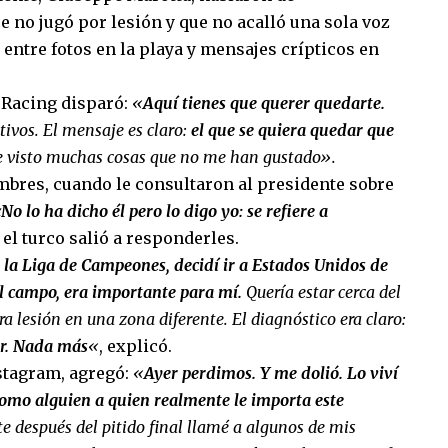
ue no jugó por lesión y que no acalló una sola voz
 entre fotos en la playa y mensajes crípticos en
e Racing disparó:
«
Aquí tienes que querer quedarte.
ivos. El mensaje es claro:
el que se quiera quedar que
e visto muchas cosas que no me han gustado».
ombres, cuando le consultaron al presidente sobre
No lo ha dicho él pero lo digo yo: se refiere a
 el turco salió a responderles.
de la Liga de Campeones, decidí ir a Estados Unidos de
 al campo, era importante para mí.
Quería estar cerca del
ra lesión en una zona diferente. El diagnóstico era claro:
ar. Nada más
«
, explicó.
nstagram, agregó:
«
Ayer perdimos. Y me dolió. Lo viví
 como alguien a quien realmente le importa este
e después del pitido final llamé a algunos de mis