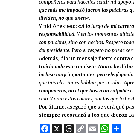
compañeros para hacerles sentir mi apoyo. 
que más me impactó fueron las palabras qu
dividen, no que unen
«
.
Y pidió respeto:
«
A lo largo de mi carre
responsabilidad.
Y en los momentos difícile
con palabras, sino con hechos. Respeto toda
del presidente. Pero el respeto no puede ser
Además, dio un mensaje fuerte contra 
traicionado esta camiseta. Nunca he dicho qu
incluso muy importantes, pero elegí qued
que mis elecciones hablan por sí solas.
Apre
compañeros, no el que busca un culpable c
club. Y amo estos colores, por los que lo he
Por último, aseguró que se verá qué pas
siempre recordará a los que dieron la 
Facebook
X
Threads
Copy
Email
What
Co