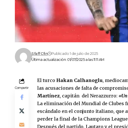
Sfaff Cfin
Publicado 1 de julio de 2025
Última actualización: 01/07/2025 a las 11:11 AM
El turco
Hakan Calhanoglu
, mediocam
las acusaciones de falta de compromiso
Compartir
Martínez
, capitán del Nerazzurro:
«Un 
La eliminación del Mundial de Clubes f
escándalo en el conjunto italiano, que
perder la final de la Champions League
Después del partido, Lautaro y el pres