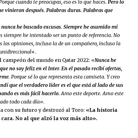
Porque cuando te preocupas, eso es lo que haces
. Pero lo
e vinieron después. Palabras duras. Palabras que
ra nunca he buscado excusas. Siempre he asumido mi
s siempre he intentado ser un punto de referencia. No
s las opiniones, incluso la de un compañero, incluso la
 unidireccional
«.
el campeón del mundo en Qatar 2022:
«
Nunca he
e no soy feliz en el Inter. En el pasado recibí ofertas,
arme
. Porque sé lo que representa esta camiseta. Y creo
ndí que el verdadero líder es el que está al lado de sus
uando es más fácil hacerlo.
Amo este deporte. Amo este
 dado todo cada día».
a con su futuro y destrozó al Toro:
«La historia
cara. No al que alzó la voz más alto».
sApp
mpartir