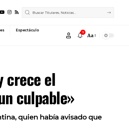
es
Espectáculo
9
Aa
Font
Resizer
y crece el
 un culpable»
entina, quien había avisado que