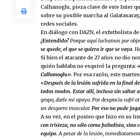
Calhanoglu, pieza clave de este Inter q
sobre su posible marcha al Galatasaray,
redes sociales.
En diálogo con DAZN, el exfutbolista d
¿Entendido?
Porque aquí luchamos por objet
se quede, el que se quiera ir que se vaya
. H
Si bien el atacante de 27 años no dio n
quién hablaba no esquivó la pregunta:
«
Calhanoglu»
. Por esa razón, este martes
«
Después de la lesión sufrida en la final 
todos modos. Estar allí, incluso sin saltar
grupo, darle mi apoyo. Por desgracia sufrí ot
un desgarro muscular.
Por eso no pude jug
A su vez, en el posteo que hizo en su I
con tristeza, no sólo como futbolista, sino
equipo.
A pesar de la lesión, inmediatament