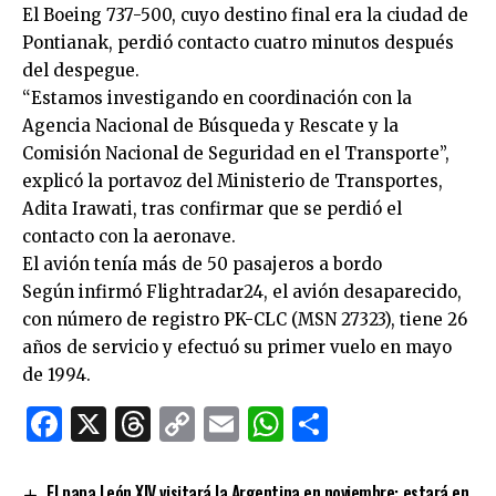
El Boeing 737-500, cuyo destino final era la ciudad de
Pontianak, perdió contacto cuatro minutos después
del despegue.
“Estamos investigando en coordinación con la
Agencia Nacional de Búsqueda y Rescate y la
Comisión Nacional de Seguridad en el Transporte”,
explicó la portavoz del Ministerio de Transportes,
Adita Irawati, tras confirmar que se perdió el
contacto con la aeronave.
El avión tenía más de 50 pasajeros a bordo
Según infirmó Flightradar24, el avión desaparecido,
con número de registro PK-CLC (MSN 27323), tiene 26
años de servicio y efectuó su primer vuelo en mayo
de 1994.
Facebook
X
Threads
Copy
Email
WhatsApp
Comparti
Link
El papa León XIV visitará la Argentina en noviembre: estará en