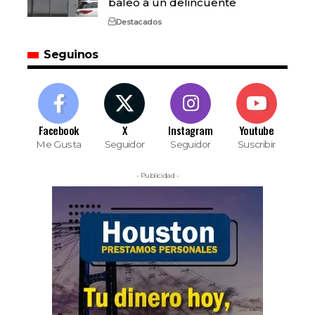
baleó a un delincuente
Destacados
Seguinos
Facebook
X
Instagram
Youtube
Me Gusta
Seguidor
Seguidor
Suscribir
- Publicidad -