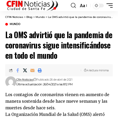
Aa
Font
Resizer
CFIN Noticias
>
Blog
>
Mundo
>
La OMS advirtió que la pandemia de coronavirus sigue intensificándose en todo el mundo
MUNDO
La OMS advirtió que la pandemia de
coronavirus sigue intensificándose
en todo el mundo
4 lectura mínima
Cfin Noticias
Publicado 26 de abril de 2021
Última actualización: 26/04/2021 a las 8:12 PM
Los contagios de coronavirus vienen en aumento de
manera sostenida desde hace nueve semanas y las
muertes desde hace seis.
La Organización Mundial de la Salud (OMS) alertó