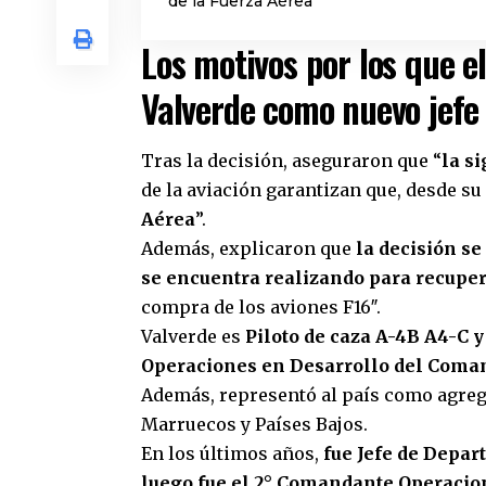
de la Fuerza Aérea
Los motivos por los que el
Valverde como nuevo jefe 
Tras la decisión, aseguraron que “
la s
de la aviación garantizan que, desde su
Aérea
”.
Además, explicaron que
la decisión se
se encuentra realizando para recuper
compra de los aviones F16″.
Valverde es
Piloto de caza A-4B A4-C y
Operaciones en Desarrollo del Coman
Además, representó al país como agreg
Marruecos y Países Bajos.
En los últimos años,
fue Jefe de Depa
luego fue el 2° Comandante Operacio