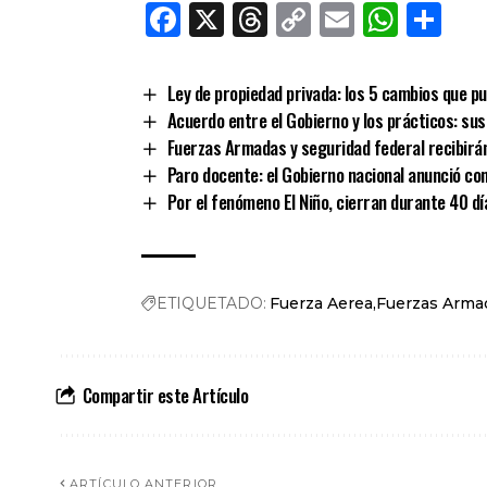
Facebook
X
Threads
Copy
Email
What
Co
Link
Ley de propiedad privada: los 5 cambios que pu
Acuerdo entre el Gobierno y los prácticos: su
Fuerzas Armadas y seguridad federal recibirán
Paro docente: el Gobierno nacional anunció co
Por el fenómeno El Niño, cierran durante 40 dí
ETIQUETADO:
Fuerza Aerea
Fuerzas Arma
Compartir este Artículo
ARTÍCULO ANTERIOR