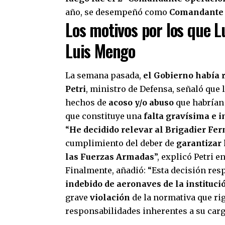
año, se desempeñó como
Comandante A
Los motivos por los que L
Luis Mengo
La semana pasada,
el Gobierno había 
Petri
, ministro de Defensa, señaló que 
hechos de
acoso y/o abuso
que habrían
que constituye una
falta gravísima e 
“
He decidido relevar al Brigadier F
cumplimiento del deber de
garantizar l
las Fuerzas Armadas
”, explicó Petri 
Finalmente, añadió: “Esta decisión re
indebido de aeronaves de la instituci
grave
violación
de la normativa que rig
responsabilidades inherentes a su carg