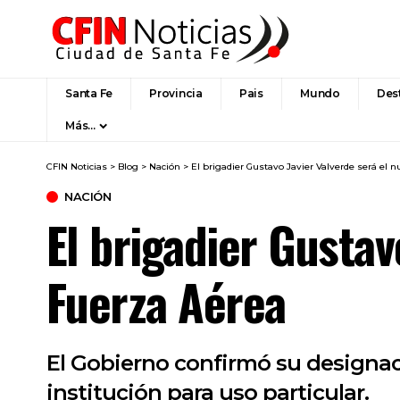
Santa Fe
Provincia
Pais
Mundo
Des
Más…
CFIN Noticias
>
Blog
>
Nación
>
El brigadier Gustavo Javier Valverde será el n
NACIÓN
El brigadier Gustav
Fuerza Aérea
El Gobierno confirmó su designac
institución para uso particular.