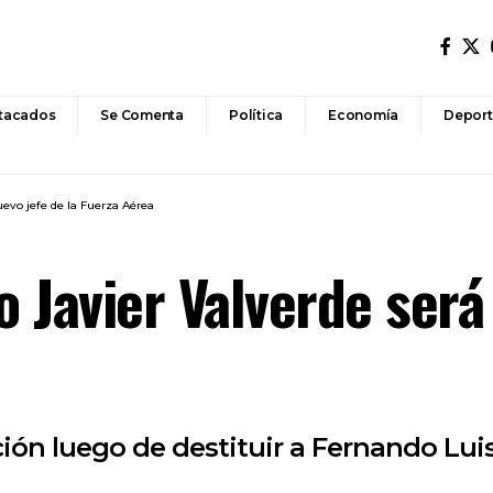
tacados
Se Comenta
Política
Economía
Deport
uevo jefe de la Fuerza Aérea
o Javier Valverde será 
ión luego de destituir a Fernando Lui