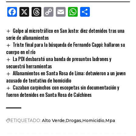
Facebook
X
Threads
Copy
Email
WhatsApp
Comparti
Link
Golpe al microtráfico en San Justo: diez detenidos tras una
serie de allanamientos
Triste final para la búsqueda de Fernando Cappi: hallaron su
cuerpo en el río
La PDI desbarató una banda de presuntos ladrones y
secuestró herramientas
Allanamientos en Santa Rosa de Lima: detuvieron a un joven
acusado de tentativa de homicidio
Cazaban carpinchos con escopetas sin documentación y
fueron detenidos en Santa Rosa de Calchines
ETIQUETADO:
Alto Verde
Drogas
Homicidio
Mpa