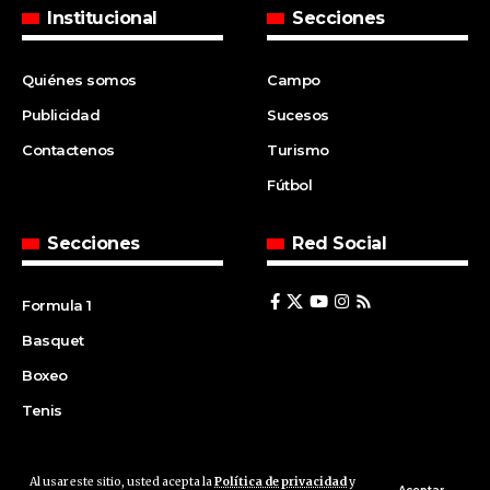
Institucional
Secciones
Quiénes somos
Campo
Publicidad
Sucesos
Contactenos
Turismo
Fútbol
Secciones
Red Social
Formula 1
Basquet
Boxeo
Tenis
Al usar este sitio, usted acepta la
Política de privacidad
y
© 2008 | Agencia Cfin.com.ar - Santa Fe - Argentina | All rights