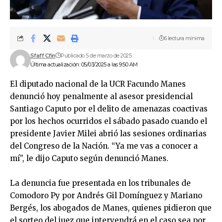
6 lectura mínima
Sfaff Cfin
Publicado 5 de marzo de 2025
Última actualización: 05/03/2025 a las 9:50 AM
El diputado nacional de la UCR Facundo Manes
denunció hoy penalmente al asesor presidencial
Santiago Caputo por el delito de amenazas coactivas
por los hechos ocurridos el sábado pasado cuando el
presidente Javier Milei abrió las sesiones ordinarias
del Congreso de la Nación. “Ya me vas a conocer a
mí”, le dijo Caputo según denunció Manes.
La denuncia fue presentada en los tribunales de
Comodoro Py por Andrés Gil Domínguez y Mariano
Bergés, los abogados de Manes, quienes pidieron que
el sorteo del juez que intervendrá en el caso sea por