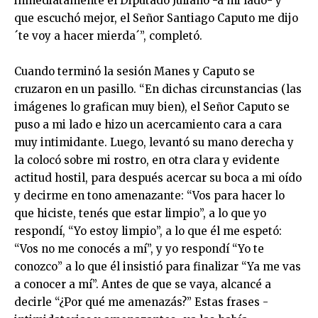
inmediatamente el Diputado Juliano -a mi lado- y
que escuchó mejor, el Señor Santiago Caputo me dijo
´te voy a hacer mierda´”, completó.
Cuando terminó la sesión Manes y Caputo se
cruzaron en un pasillo. “En dichas circunstancias (las
imágenes lo grafican muy bien), el Señor Caputo se
puso a mi lado e hizo un acercamiento cara a cara
muy intimidante. Luego, levantó su mano derecha y
la colocó sobre mi rostro, en otra clara y evidente
actitud hostil, para después acercar su boca a mi oído
y decirme en tono amenazante: “Vos para hacer lo
que hiciste, tenés que estar limpio”, a lo que yo
respondí, “Yo estoy limpio”, a lo que él me espetó:
“Vos no me conocés a mí”, y yo respondí “Yo te
conozco” a lo que él insistió para finalizar “Ya me vas
a conocer a mí”. Antes de que se vaya, alcancé a
decirle “¿Por qué me amenazás?” Estas frases -