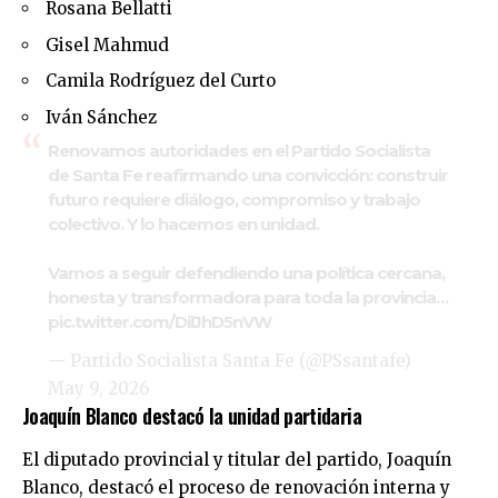
Rosana Bellatti
Gisel Mahmud
Camila Rodríguez del Curto
Iván Sánchez
Renovamos autoridades en el Partido Socialista
de Santa Fe reafirmando una convicción: construir
futuro requiere diálogo, compromiso y trabajo
colectivo. Y lo hacemos en unidad.
Vamos a seguir defendiendo una política cercana,
honesta y transformadora para toda la provincia…
pic.twitter.com/DilJhD5nVW
— Partido Socialista Santa Fe (@PSsantafe)
May 9, 2026
Joaquín Blanco destacó la unidad partidaria
El diputado provincial y titular del partido, Joaquín
Blanco, destacó el proceso de renovación interna y