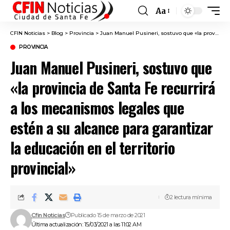
Aa
Font
Resizer
CFIN Noticias
>
Blog
>
Provincia
>
Juan Manuel Pusineri, sostuvo que «la provincia de Santa Fe recurrirá a los mecanismos legales que estén a su alcance para garantizar la educación en el territorio provincial»
PROVINCIA
Juan Manuel Pusineri, sostuvo que
«la provincia de Santa Fe recurrirá
a los mecanismos legales que
estén a su alcance para garantizar
la educación en el territorio
provincial»
2 lectura mínima
Cfin Noticias
Publicado 15 de marzo de 2021
Última actualización: 15/03/2021 a las 11:02 AM