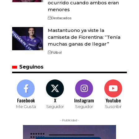
ocurrido cuando ambos eran
menores
Destacados
Mastantuono ya viste la
camiseta de Fiorentina: “Tenía
muchas ganas de llegar”
Fútbol
Seguinos
Facebook
X
Instagram
Youtube
Me Gusta
Seguidor
Seguidor
Suscribir
- Publicidad -