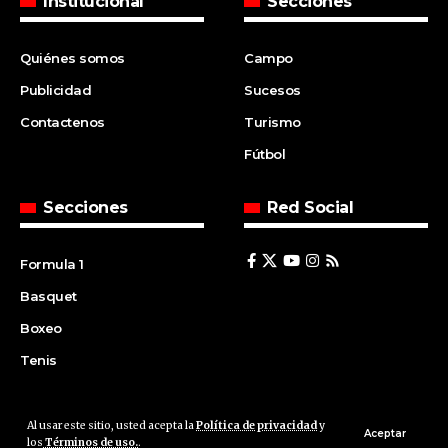
Institucional
Secciones
Quiénes somos
Campo
Publicidad
Sucesos
Contactenos
Turismo
Fútbol
Secciones
Red Social
Formula 1
Basquet
Boxeo
Tenis
Al usar este sitio, usted acepta la
Política de privacidad
y
© 2008 | Agencia Cfin.com.ar - Santa Fe - Argentina | All rights
Aceptar
los
Términos de uso.
.