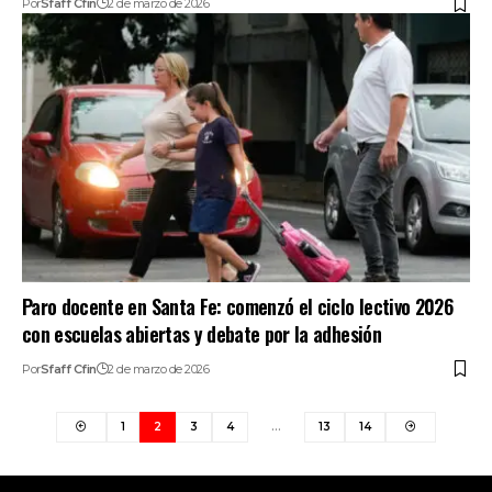
Por
Sfaff Cfin
2 de marzo de 2026
Paro docente en Santa Fe: comenzó el ciclo lectivo 2026
con escuelas abiertas y debate por la adhesión
Por
Sfaff Cfin
2 de marzo de 2026
1
2
3
4
…
13
14