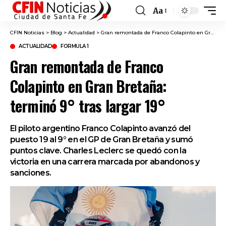
Aa
Font
Resizer
CFIN Noticias
>
Blog
>
Actualidad
>
Gran remontada de Franco Colapinto en Gran Bretaña: terminó 9° tras largar 19°
ACTUALIDAD
FORMULA 1
Gran remontada de Franco
Colapinto en Gran Bretaña:
terminó 9° tras largar 19°
El piloto argentino Franco Colapinto avanzó del
puesto 19 al 9° en el GP de Gran Bretaña y sumó
puntos clave. Charles Leclerc se quedó con la
victoria en una carrera marcada por abandonos y
sanciones.