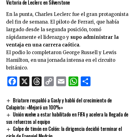
Victoria de Leclerc en Silverstone
En la punta, Charles Leclerc fue el gran protagonista
del fin de semana. El piloto de Ferrari, que había
largado desde la segunda posición, tomó
rápidamente el liderazgo y
supo administrar la
ventaja en una carrera caótica
.
El podio lo completaron George Russell y Lewis
Hamilton, en una jornada intensa en el circuito
británico.
Facebook
X
Threads
Copy
Email
WhatsApp
Comparti
Link
Briatore respaldó a Gasly y habló del crecimiento de
Colapinto: «Mejoró un 100%»
Unión vuelve a estar habilitado en FIFA y acelera la llegada de
sus refuerzos al equipo
Golpe de timón en Colón: la dirigencia decidió terminar el
ciclo de Ezequiel Medrán