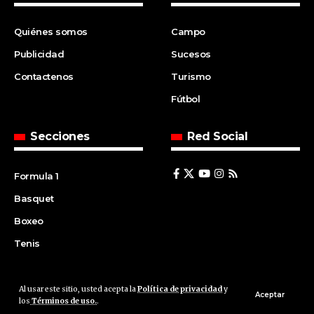
Quiénes somos
Campo
Publicidad
Sucesos
Contactenos
Turismo
Fútbol
Secciones
Red Social
Formula 1
Basquet
Boxeo
Tenis
Al usar este sitio, usted acepta la
Política de privacidad
y
© 2008 | Agencia Cfin.com.ar - Santa Fe - Argentina | All rights
Aceptar
los
Términos de uso.
.
reserved.