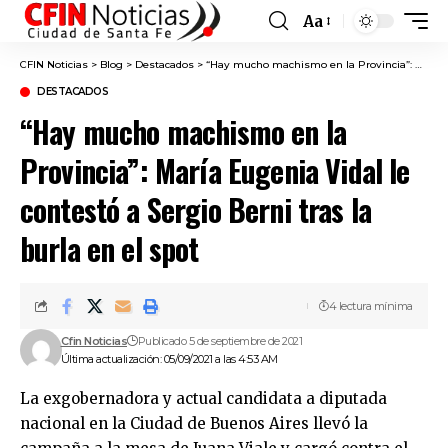
Aa
Font
Resizer
CFIN Noticias
>
Blog
>
Destacados
>
“Hay mucho machismo en la Provincia”: María Eugenia Vidal le contestó a Sergio Berni tras la burla en el spot
DESTACADOS
“Hay mucho machismo en la
Provincia”: María Eugenia Vidal le
contestó a Sergio Berni tras la
burla en el spot
4 lectura mínima
Cfin Noticias
Publicado 5 de septiembre de 2021
Última actualización: 05/09/2021 a las 4:53 AM
La exgobernadora y actual candidata a diputada
nacional en la Ciudad de Buenos Aires llevó la