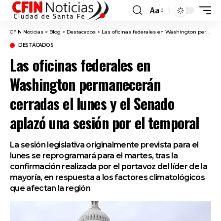
Aa
Font
Resizer
CFIN Noticias
>
Blog
>
Destacados
>
Las oficinas federales en Washington permanecerán cerradas el lunes y el Senado aplazó una sesión por el temporal
DESTACADOS
Las oficinas federales en
Washington permanecerán
cerradas el lunes y el Senado
aplazó una sesión por el temporal
La sesión legislativa originalmente prevista para el
lunes se reprogramará para el martes, tras la
confirmación realizada por el portavoz del líder de la
mayoría, en respuesta a los factores climatológicos
que afectan la región