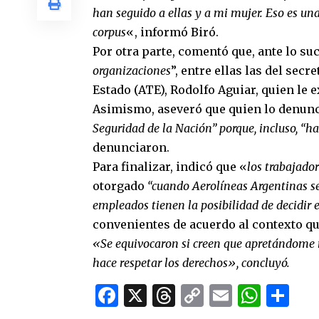
han seguido a ellas y a mi mujer. Eso es una
corpus
«, informó Biró.
Por otra parte, comentó que, ante lo suc
organizaciones
”, entre ellas las del sec
Estado (ATE), Rodolfo Aguiar, quien le 
Asimismo, aseveró que quien lo denun
Seguridad de la Nación” porque, incluso, “ha
denunciaron.
Para finalizar, indicó que «
los trabajado
otorgado
“cuando Aerolíneas Argentinas se 
empleados tienen la posibilidad de decidir e
convenientes de acuerdo al contexto qu
«Se equivocaron si creen que apretándome 
hace respetar los derechos», concluyó.
Facebook
X
Threads
Copy
Email
What
Co
Link