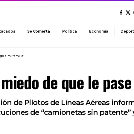
tacados
Se Comenta
Política
Economía
Deport
go a mi familia”
miedo de que le pase 
ación de Pilotos de Líneas Aéreas info
cuciones de “camionetas sin patente” y