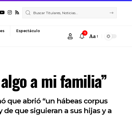
es
Espectáculo
9
Aa
Font
Resizer
algo a mi familia”
rmó que abrió “un hábeas corpus
 de que siguieran a sus hijas y a