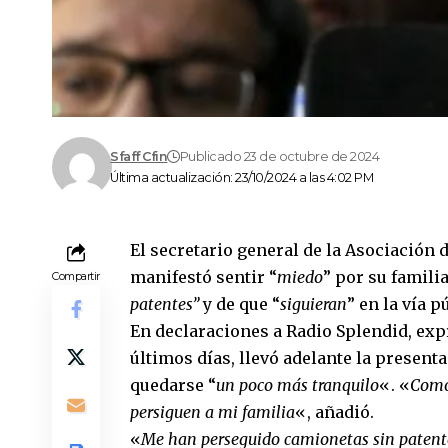
Sfaff Cfin
Publicado 23 de octubre de 2024
Última actualización: 23/10/2024 a las 4:02 PM
El secretario general de la Asociación 
manifestó sentir “
miedo
” por su famili
Compartir
patentes”
y de que “
siguieran
” en la vía 
En declaraciones a Radio Splendid, exp
últimos días, llevó adelante la present
quedarse “
un poco más tranquilo
«. «
Como
persiguen a mi familia
«, añadió.
«
Me han perseguido camionetas sin patente, 