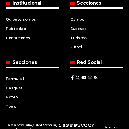
Institucional
Secciones
Quiénes somos
Campo
Publicidad
Sucesos
Contactenos
Turismo
Fútbol
Secciones
Red Social
Formula 1
Basquet
Boxeo
Tenis
Al usar este sitio, usted acepta la
Política de privacidad
y
© 2008 | Agencia Cfin.com.ar - Santa Fe - Argentina | All rights
Aceptar