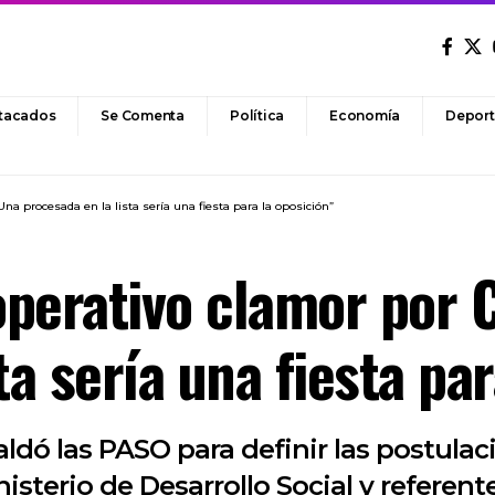
tacados
Se Comenta
Política
Economía
Deport
Una procesada en la lista sería una fiesta para la oposición”
 operativo clamor por 
ta sería una fiesta par
aldó las PASO para definir las postulac
inisterio de Desarrollo Social y referen