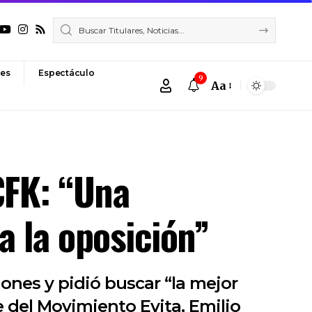
es
Espectáculo
9
Aa
Font
Resizer
CFK: “Una
a la oposición”
iones y pidió buscar “la mejor
te del Movimiento Evita, Emilio