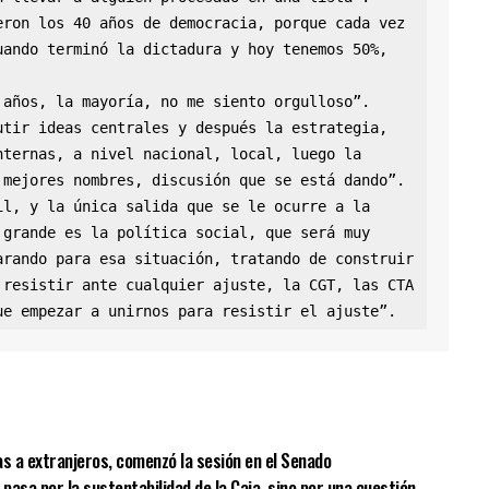
ron los 40 años de democracia, porque cada vez 
ando terminó la dictadura y hoy tenemos 50%, 
años, la mayoría, no me siento orgulloso”.

tir ideas centrales y después la estrategia, 
ternas, a nivel nacional, local, luego la 
mejores nombres, discusión que se está dando”.

l, y la única salida que se le ocurre a la 
grande es la política social, que será muy 
rando para esa situación, tratando de construir 
resistir ante cualquier ajuste, la CGT, las CTA 
ue empezar a unirnos para resistir el ajuste”.
sApp
mpartir
ras a extranjeros, comenzó la sesión en el Senado
o pasa por la sustentabilidad de la Caja, sino por una cuestión