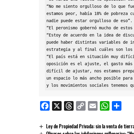
“No me siento orgulloso de lo que fue
estamos peor, había 18% de pobreza cu
nadie puede estar orgulloso de eso”.

“El peronismo gobernó mucho de estos 
“Estoy de acuerdo en la idea de discu
puede haber distintas variables de in
estrategia y al final cuáles son los 
“El país está en situación muy difíci
oposición es el ajuste, el gasto más 
difícil de ajustar, nos estamos prepa
un espacio lo más ancho posible para 
y los movimientos sociales tenemos q
Facebook
X
Threads
Copy
Email
What
Co
Link
Ley de Propiedad Privada: sin la venta de tier
Olivares sobre las jubilaciones millonarias: “N