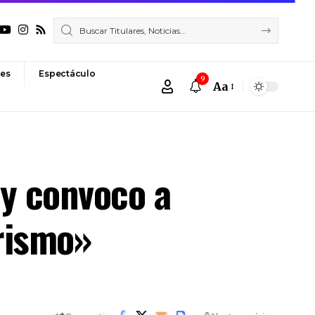
es
Espectáculo
9
Aa
Font
Resizer
 y convoco a
rismo»