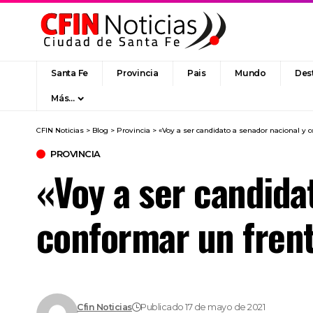
Santa Fe
Provincia
Pais
Mundo
Des
Más…
CFIN Noticias
>
Blog
>
Provincia
>
«Voy a ser candidato a senador nacional y 
PROVINCIA
«Voy a ser candida
conformar un frent
Cfin Noticias
Publicado 17 de mayo de 2021