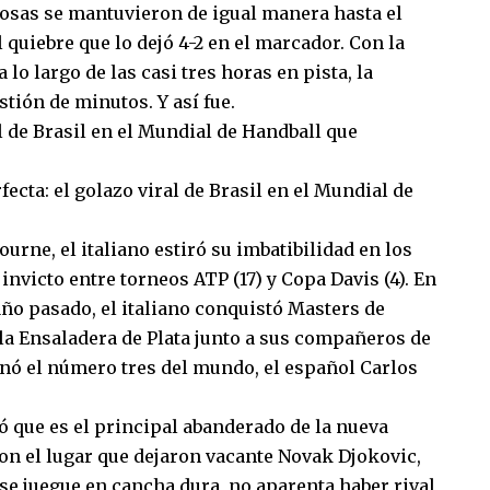
s cosas se mantuvieron de igual manera hasta el
 quiebre que lo dejó 4-2 en el marcador. Con la
o largo de las casi tres horas en pista, la
tión de minutos. Y así fue.
l de Brasil en el Mundial de Handball que
ecta: el golazo viral de Brasil en el Mundial de
urne, el italiano estiró su imbatibilidad en los
invicto entre torneos ATP (17) y Copa Davis (4). En
ño pasado, el italiano conquistó Masters de
 la Ensaladera de Plata junto a sus compañeros de
inó el número tres del mundo, el español Carlos
 que es el principal abanderado de la nueva
on el lugar que dejaron vacante Novak Djokovic,
se juegue en cancha dura, no aparenta haber rival