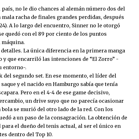
u país, no le dio chances al alemán número dos del
a mala racha de finales grandes perdidas, después
4). A lo largo del encuentro, Sinner no le otorgó
se quedó con el 89 por ciento de los puntos
a máquina.
s detalles. La única diferencia en la primera manga
go y que encarriló las intenciones de “El Zorro” -
u entorno-.
ak del segundo set. En ese momento, el líder del
 saque y el nacido en Hamburgo sabía que tenía
scapara. Pero en el 4-4 de ese game decisivo,
tercambio, un drive suyo que no parecía ocasionar
 bola se murió del otro lado de la red. Con los
 quedó a un paso de la consagración. La obtención de
ara el dueño del tenis actual, al ser el único en
tes dentro del Top 10.