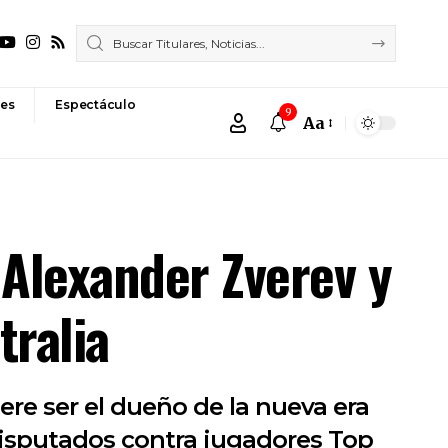
es
Espectáculo
9
Aa
Font
Resizer
 Alexander Zverev y
tralia
iere ser el dueño de la nueva era
2 disputados contra jugadores Top