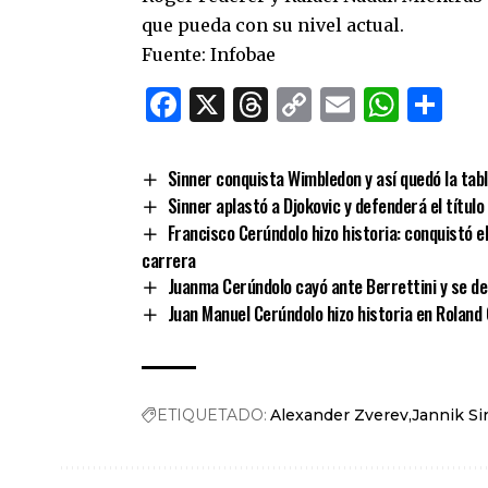
que pueda con su nivel actual.
Fuente: Infobae
Facebook
X
Threads
Copy
Email
What
Co
Link
Sinner conquista Wimbledon y así quedó la ta
Sinner aplastó a Djokovic y defenderá el título
Francisco Cerúndolo hizo historia: conquistó e
carrera
Juanma Cerúndolo cayó ante Berrettini y se de
Juan Manuel Cerúndolo hizo historia en Roland 
ETIQUETADO:
Alexander Zverev
Jannik Si