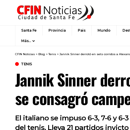
Santa Fe
Provincia
Pais
Mundo
Des
Más…
CFIN Noticias
>
Blog
>
Tenis
>
Jannik Sinner derrotó en sets corridos a Alexa
TENIS
Jannik Sinner derr
se consagró campeó
El italiano se impuso 6-3, 7-6 y 6
del tenis. Lleva 21 partidos invic