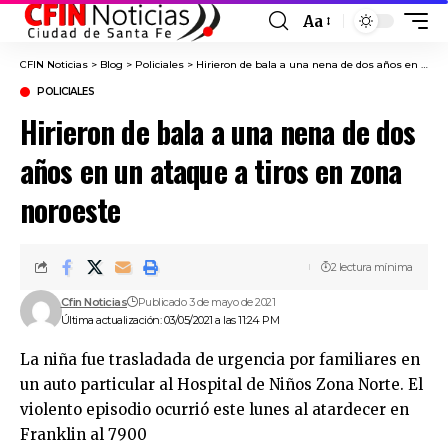
Aa
Font
Resizer
CFIN Noticias
>
Blog
>
Policiales
>
Hirieron de bala a una nena de dos años en un ataque a tiros en zona noroeste
POLICIALES
Hirieron de bala a una nena de dos
años en un ataque a tiros en zona
noroeste
2 lectura mínima
Cfin Noticias
Publicado 3 de mayo de 2021
Última actualización: 03/05/2021 a las 11:24 PM
La niña fue trasladada de urgencia por familiares en
un auto particular al Hospital de Niños Zona Norte. El
violento episodio ocurrió este lunes al atardecer en
Franklin al 7900