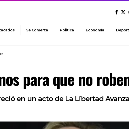
tacados
Se Comenta
Política
Economía
Deport
s»
imos para que no robe
eció en un acto de La Libertad Avanz