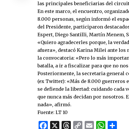
las principales beneficiarias del circu
En este marco, el encuentro, organizad
8.000 personas, según informó el espa
del Presidente, participaron destacados
Espert, Diego Santilli, Martín Menem, 
«Quiero agradecerles porque, la verdad,
afuera», destacó Karina Milei ante los m
la convocatoria: «Pero lo más importan
batalla, a ir a fiscalizar para que no n
Posteriormente, la secretaria general c
(ex Twitter): «Más de 8.000 guerreros e
se defiende la libertad: cuidando cada
que nunca más decidan por nosotros. El 
nada», afirmó.
Fuente: LT 10
Facebook
X
Threads
Copy
Email
What
Co