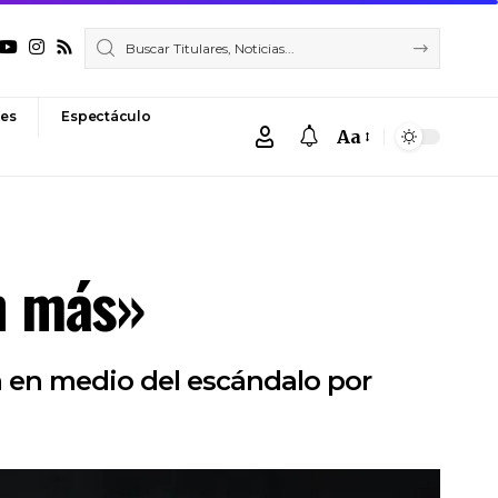
es
Espectáculo
Aa
Font
Resizer
n más»
a en medio del escándalo por