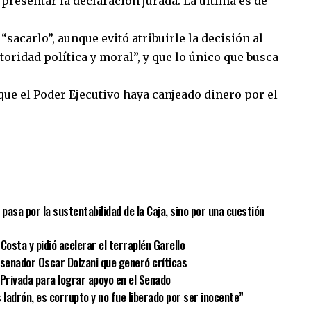
 presentar la declaración jurada. La última es de
“sacarlo”, aunque evitó atribuirle la decisión al
oridad política y moral”, y que lo único que busca
 que el Poder Ejecutivo haya canjeado dinero por el
.
sApp
mpartir
o pasa por la sustentabilidad de la Caja, sino por una cuestión
Costa y pidió acelerar el terraplén Garello
el senador Oscar Dolzani que generó críticas
 Privada para lograr apoyo en el Senado
s ladrón, es corrupto y no fue liberado por ser inocente”