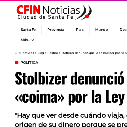
Santa Fe
Provincia
Pais
Mundo
Des
Más…
CFIN Noticias
>
Blog
>
Política
>
Stolbizer denunció que lo de Kueider podría 
POLÍTICA
Stolbizer denunció
«coima» por la Ley
"Hay que ver desde cuándo viaja, 
origen de su dinero porque se pres