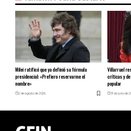
Milei ratificó que ya definió su fórmula
Villarruel re
presidencial: «Prefiero reservarme el
críticas y de
nombre»
popular
2 de agosto de 2026
31 de julio de 