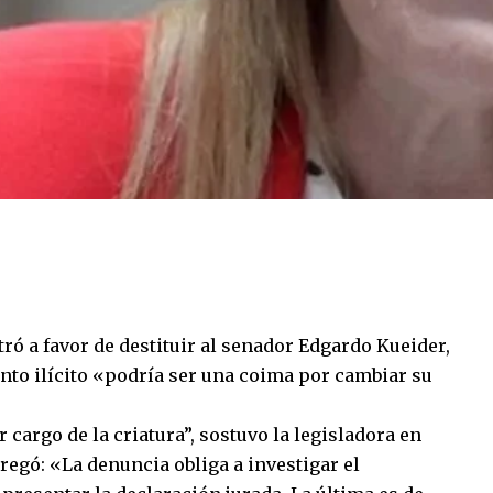
ró a favor de destituir al senador Edgardo Kueider,
nto ilícito «podría ser una coima por cambiar su
cargo de la criatura”, sostuvo la legisladora en
regó: «La denuncia obliga a investigar el