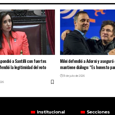
spondió a Santilli con fuertes
Milei defendió a Adorni y aseguró
fendió la legitimidad del voto
mantiene diálogo: “Es honesto pa
31 de julio de 2026
2026
Institucional
Secciones