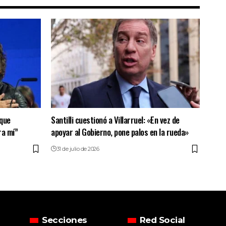
 que
Santilli cuestionó a Villarruel: «En vez de
ra mí”
apoyar al Gobierno, pone palos en la rueda»
31 de julio de 2026
Secciones
Red Social