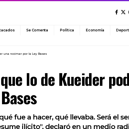
tacados
Se Comenta
Política
Economía
Deport
ser una «coima» por la Ley Bases
 que lo de Kueider pod
 Bases
qué fue a hacer, qué llevaba. Será el 
ume ilícito", declaró en un medio radia