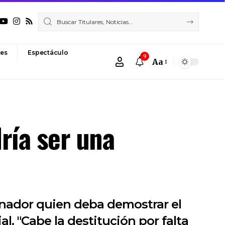
es
Espectáculo
9
Aa
Font
Resizer
ría ser una
senador quien deba demostrar el
l. "Cabe la destitución por falta