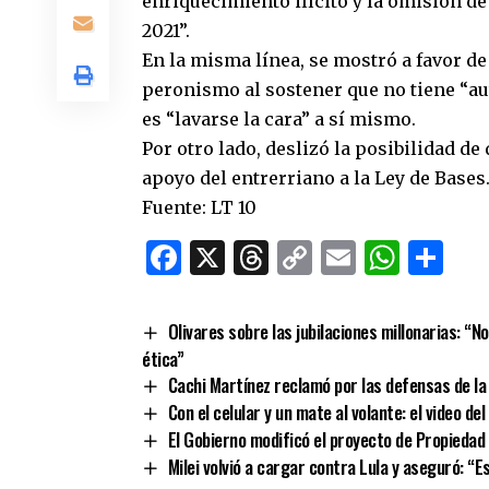
enriquecimiento ilícito y la omisión de
2021”.
En la misma línea, se mostró a favor de 
peronismo al sostener que no tiene “aut
es “lavarse la cara” a sí mismo.
Por otro lado, deslizó la posibilidad de
apoyo del entrerriano a la Ley de Bases
Fuente: LT 10
Facebook
X
Threads
Copy
Email
What
Co
Link
Olivares sobre las jubilaciones millonarias: “N
ética”
Cachi Martínez reclamó por las defensas de la 
Con el celular y un mate al volante: el video d
El Gobierno modificó el proyecto de Propiedad
Milei volvió a cargar contra Lula y aseguró: “E