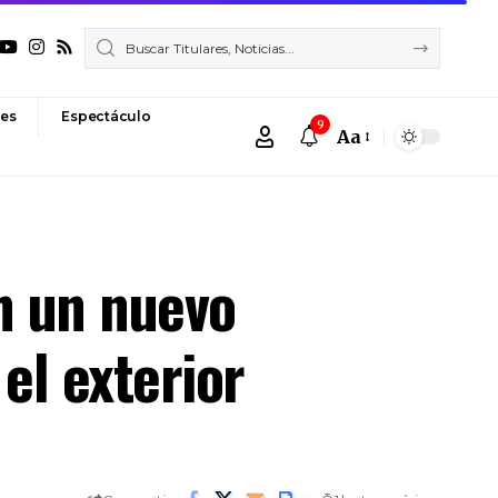
es
Espectáculo
9
Aa
Font
Resizer
n un nuevo
el exterior