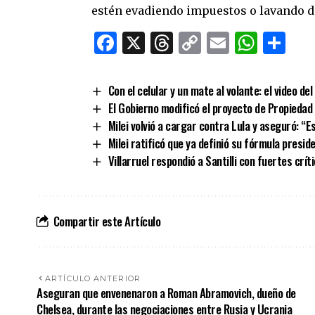
estén evadiendo impuestos o lavando di
Facebook
X
Threads
Copy
Email
What
Co
Link
Con el celular y un mate al volante: el video d
El Gobierno modificó el proyecto de Propiedad
Milei volvió a cargar contra Lula y aseguró: “E
Milei ratificó que ya definió su fórmula presi
Villarruel respondió a Santilli con fuertes crít
Compartir este Artículo
ARTÍCULO ANTERIOR
Aseguran que envenenaron a Roman Abramovich, dueño de
Chelsea, durante las negociaciones entre Rusia y Ucrania