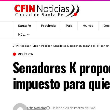
Santa Fe
Provincia
Pais
Mundo
Des
Más…
CFIN Noticias
>
Blog
>
Política
>
Senadores K proponen pagarle al FMI con un
POLÍTICA
Senadores K propon
impuesto para quie
Cfin Noticias
Publicado 28 de marzo de 2022