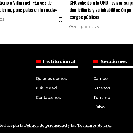
tionó a Villarruel: «En vez de
CFK solicitó a la ONU revisar su p
bierno, pone palos en la rueda»
domiciliaria y su inhabilitación pa
cargos públicos
2026
29 de julio de 2026
Institucional
Secciones
Quiénes somos
Campo
Publicidad
Sucesos
Contactenos
Turismo
Fútbol
sted acepta la
Política de privacidad
y los
Términos de uso.
.
ved.