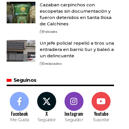
Cazaban carpinchos con
escopetas sin documentación y
fueron detenidos en Santa Rosa
de Calchines
Policiales
Un jefe policial repelió a tiros una
entradera en barrio Sur y baleó a
un delincuente
Destacados
Seguinos
Facebook
X
Instagram
Youtube
Me Gusta
Seguidor
Seguidor
Suscribir